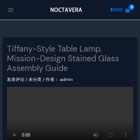
跳
$
0.00
至
内
容
Tiffany-Style Table Lamp,
Mission-Design Stained Glass
Assembly Guide
发表评论
/
未分类
/ 作者：
admin